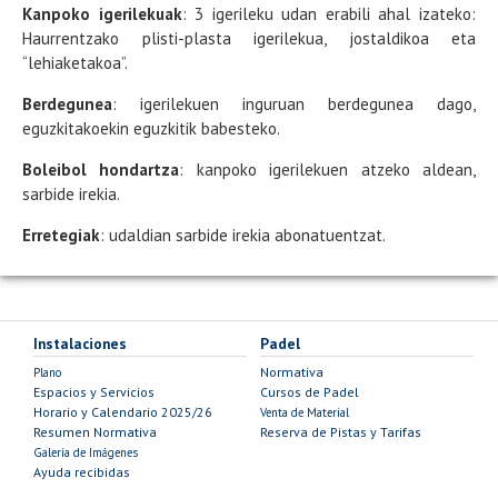
Kanpoko igerilekuak
: 3 igerileku udan erabili ahal izateko:
Haurrentzako plisti-plasta igerilekua, jostaldikoa eta
“lehiaketakoa”.
Berdegunea
: igerilekuen inguruan berdegunea dago,
eguzkitakoekin eguzkitik babesteko.
Boleibol hondartza
: kanpoko igerilekuen atzeko aldean,
sarbide irekia.
Erretegiak
: udaldian sarbide irekia abonatuentzat.
Instalaciones
Padel
Normativa
Plano
Espacios y Servicios
Cursos de Padel
Horario y Calendario 2025/26
Venta de Material
Resumen Normativa
Reserva de Pistas y Tarifas
Galería de Imágenes
Ayuda recibidas