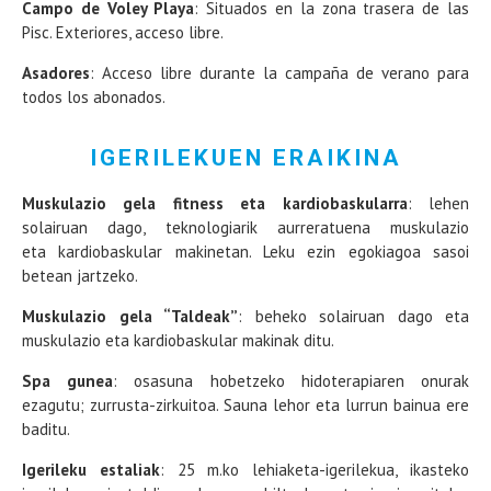
Campo de Voley Playa
: Situados en la zona trasera de las
Pisc. Exteriores, acceso libre.
Asadores
: Acceso libre durante la campaña de verano para
todos los abonados.
IGERILEKUEN ERAIKINA
Muskulazio gela fitness eta kardiobaskularra
: lehen
solairuan dago, teknologiarik aurreratuena muskulazio
eta kardiobaskular makinetan. Leku ezin egokiagoa sasoi
betean jartzeko.
Muskulazio gela “Taldeak”
: beheko solairuan dago eta
muskulazio eta kardiobaskular makinak ditu.
Spa gunea
: osasuna hobetzeko hidoterapiaren onurak
ezagutu; zurrusta-zirkuitoa. Sauna lehor eta lurrun bainua ere
baditu.
Igerileku estaliak
: 25 m.ko lehiaketa-igerilekua, ikasteko