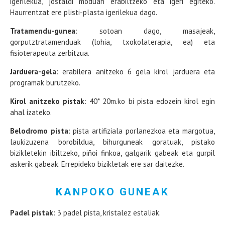
igerilekua, jostaldi moduan erabiltzeko eta igeri egiteko.
Haurrentzat ere plisti-plasta igerilekua dago.
Tratamendu-gunea
: sotoan dago, masajeak,
gorputztratamenduak (lohia, txokolaterapia, ea) eta
fisioterapeuta zerbitzua.
Jarduera-gela
: erabilera anitzeko 6 gela kirol jarduera eta
programak burutzeko.
Kirol anitzeko pistak
: 40* 20m.ko bi pista edozein kirol egin
ahal izateko.
Belodromo pista
: pista artifiziala porlanezkoa eta margotua,
laukizuzena borobildua, bihurguneak goratuak, pistako
bizikletekin ibiltzeko, piñoi finkoa, galgarik gabeak eta gurpil
askerik gabeak. Errepideko bizikletak ere sar daitezke.
KANPOKO GUNEAK
Padel pistak
: 3 padel pista, kristalez estaliak.